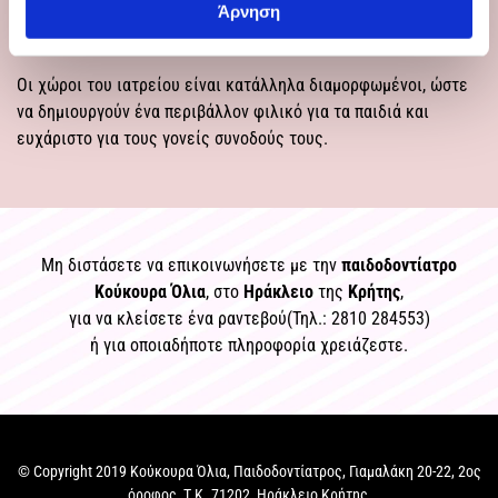
υψηλού επιπέδου, με στόχο την οδοντιατρική πρόληψη και
Άρνηση
θεραπεία σε παιδιά, εφήβους και άτομα με ειδικές ανάγκες.
Οι χώροι του ιατρείου είναι κατάλληλα διαμορφωμένοι, ώστε
να δημιουργούν ένα περιβάλλον φιλικό για τα παιδιά και
ευχάριστο για τους γονείς συνοδούς τους.​​​​​​​
Μη διστάσετε να επικοινωνήσετε με την
παιδοδοντίατρο
Κούκουρα Όλια
, στο
Ηράκλειο
της
Κρήτης
,
για να κλείσετε ένα ραντεβού(Τηλ.:
2810 284553
)
ή για οποιαδήποτε πληροφορία χρειάζεστε.
© Copyright 2019 Κούκουρα Όλια, Παιδοδοντίατρος, Γιαμαλάκη 20-22, 2ος
όροφος, Τ.Κ. 71202, Ηράκλειο Κρήτης,